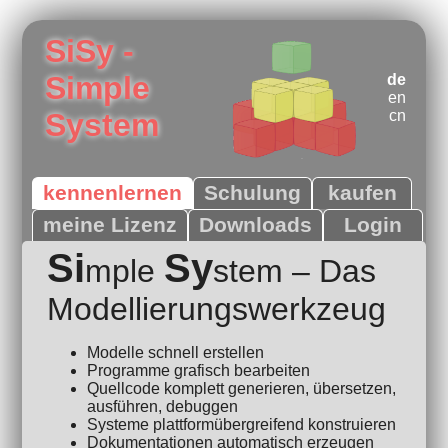
SiSy -
Simple
de
en
System
cn
kennenlernen
Schulung
kaufen
meine Lizenz
Downloads
Login
Si
Sy
mple
stem – Das
Modellierungswerkzeug
Modelle schnell erstellen
Programme grafisch bearbeiten
Quellcode komplett generieren, übersetzen,
ausführen, debuggen
Systeme plattformübergreifend konstruieren
Dokumentationen automatisch erzeugen